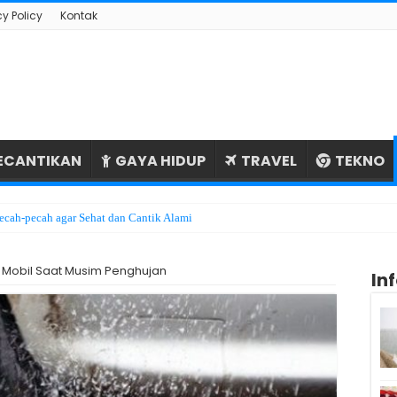
cy Policy
Kontak
ECANTIKAN
GAYA HIDUP
TRAVEL
TEKNO
ecah-pecah agar Sehat dan Cantik Alami
aga Kesehatan Mata dengan Simple
n Mobil Saat Musim Penghujan
In