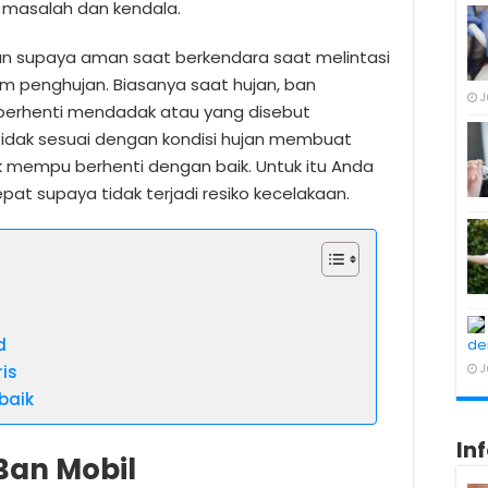
 masalah dan kendala.
kan supaya aman saat berkendara saat melintasi
m penghujan. Biasanya saat hujan, ban
J
erhenti mendadak atau yang disebut
 tidak sesuai dengan kondisi hujan membuat
k mempu berhenti dengan baik. Untuk itu Anda
at supaya tidak terjadi resiko kecelakaan.
d
de
ris
J
rbaik
In
 Ban Mobil