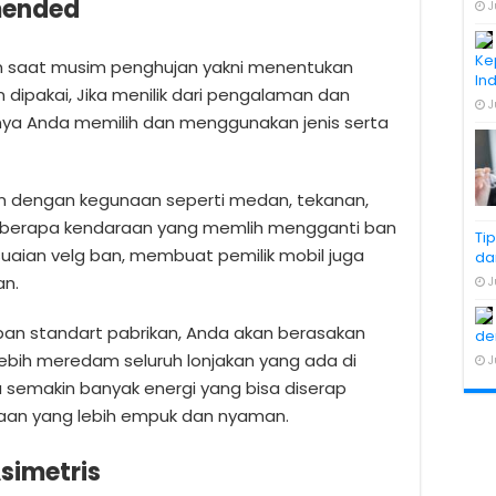
omended
J
Ke
an saat musim penghujan yakni menentukan
In
n dipakai, Jika menilik dari pengalaman dan
J
knya Anda memilih dan menggunakan jenis serta
n dengan kegunaan seperti medan, tekanan,
eberapa kendaraan yang memlih mengganti ban
Ti
uaian velg ban, membuat pemilik mobil juga
da
an.
J
an standart pabrikan, Anda akan berasakan
de
ebih meredam seluruh lonjakan yang ada di
J
aka semakin banyak energi yang bisa diserap
an yang lebih empuk dan nyaman.
Asimetris